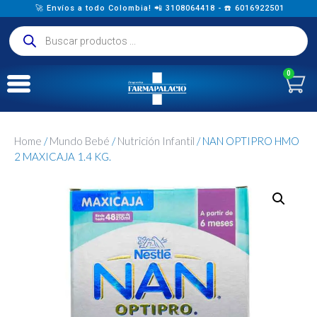
🚀 Envíos a todo Colombia! 📲 3108064418 - ☎️ 6016922501
0
Home
/
Mundo Bebé
/
Nutrición Infantil
/ NAN OPTIPRO HMO
2 MAXICAJA 1.4 KG.