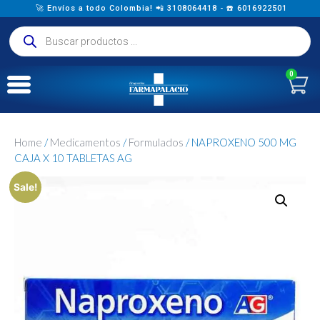
🚀 Envíos a todo Colombia! 📲 3108064418 - ☎️ 6016922501
0
Home
/
Medicamentos
/
Formulados
/ NAPROXENO 500 MG
CAJA X 10 TABLETAS AG
Sale!