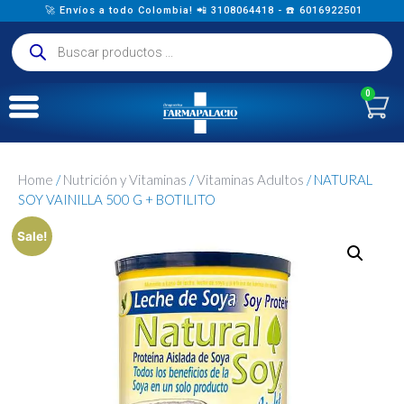
🚀 Envíos a todo Colombia! 📲 3108064418 - ☎️ 6016922501
0
Home
/
Nutrición y Vitaminas
/
Vitaminas Adultos
/ NATURAL
SOY VAINILLA 500 G + BOTILITO
Sale!