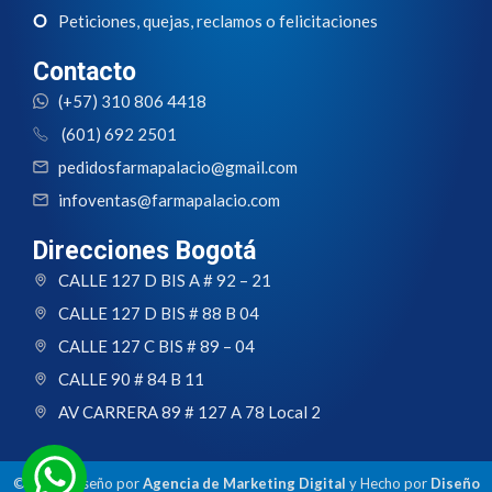
Peticiones, quejas, reclamos o felicitaciones
Contacto
(+57) 310 806 4418
(601) 692 2501
pedidosfarmapalacio@gmail.com
infoventas@farmapalacio.com
Direcciones Bogotá
CALLE 127 D BIS A # 92 – 21
CALLE 127 D BIS # 88 B 04
CALLE 127 C BIS # 89 – 04
CALLE 90 # 84 B 11
AV CARRERA 89 # 127 A 78 Local 2
© 2024 Diseño por
Agencia de Marketing Digital
y Hecho por
Diseño