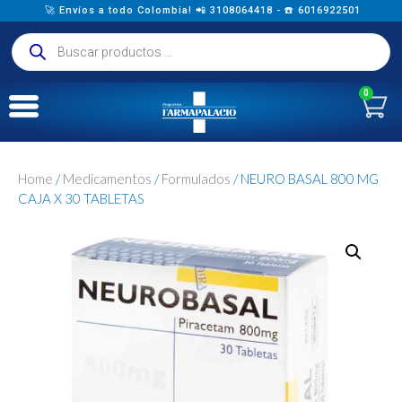
🚀 Envíos a todo Colombia! 📲 3108064418 - ☎️ 6016922501
0
Home
/
Medicamentos
/
Formulados
/ NEURO BASAL 800 MG
CAJA X 30 TABLETAS