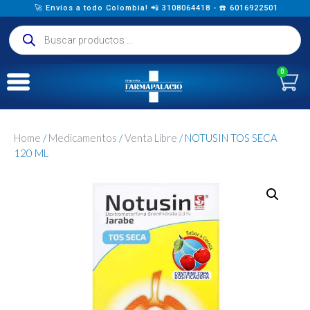
🚀 Envíos a todo Colombia! 📲 3108064418 - ☎️ 6016922501
0
Home
/
Medicamentos
/
Venta Libre
/ NOTUSIN TOS SECA
120 ML