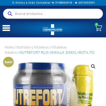
🚀 Envíos a todo Colombia! 📲 3108064418 - ☎️ 6016922501
0
Home
/
Nutrición y Vitaminas
/
Vitaminas
Adultos
/ NUTREFORT PLUS VAINILLA 1000G.+BOTILITO
Sale!