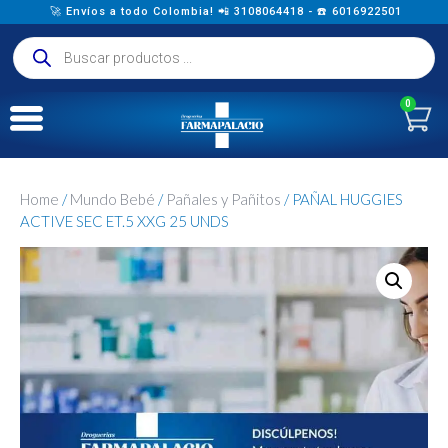
🚀 Envíos a todo Colombia! 📲 3108064418 - ☎️ 6016922501
0
Home
/
Mundo Bebé
/
Pañales y Pañitos
/ PAÑAL HUGGIES
ACTIVE SEC ET.5 XXG 25 UNDS