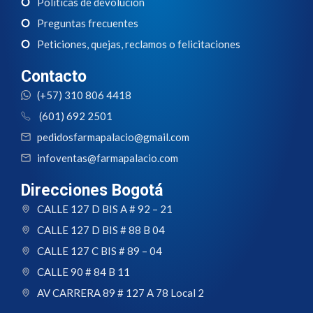
Políticas de devolución
Preguntas frecuentes
Peticiones, quejas, reclamos o felicitaciones
Contacto
(+57) 310 806 4418
(601) 692 2501
pedidosfarmapalacio@gmail.com
infoventas@farmapalacio.com
Direcciones Bogotá
CALLE 127 D BIS A # 92 – 21
CALLE 127 D BIS # 88 B 04
CALLE 127 C BIS # 89 – 04
CALLE 90 # 84 B 11
AV CARRERA 89 # 127 A 78 Local 2