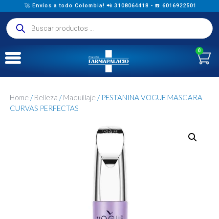
🚀 Envíos a todo Colombia! 📲 3108064418 - ☎️ 6016922501
0
Home
/
Belleza
/
Maquillaje
/ PESTANINA VOGUE MASCARA
CURVAS PERFECTAS