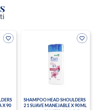
s
ti
LDERS
SHAMPOO HEAD SHOULDERS
 X 90
2 1 SUAVE MANEJABLE X 90 ML