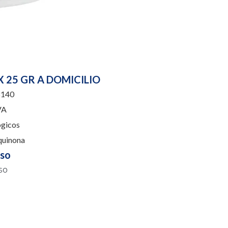
 25 GR A DOMICILIO
140
VA
gicos
uinona
uso
so