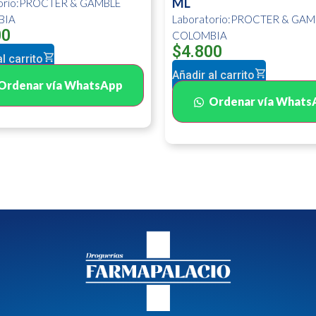
ML
torio:PROCTER & GAMBLE
BIA
Laboratorio:PROCTER & GAM
00
COLOMBIA
$
4.800
l carrito
Añadir al carrito
Ordenar vía WhatsApp
Ordenar vía Whats