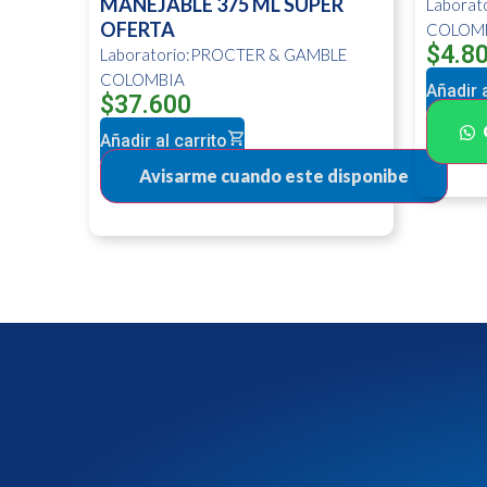
MANEJABLE 375 ML SUPER
Labora
OFERTA
COLOM
$
4.8
Laboratorio:PROCTER & GAMBLE
COLOMBIA
Añadir a
$
37.600
Añadir al carrito