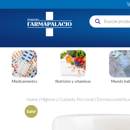

Medicamentos
Nutrición y vitaminas
Mundo be
Home
/
Higiene y Cuidado Personal
/
Dermocosmética
Sale!