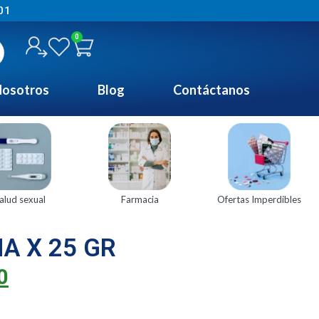
01
0
osotros
Blog
Contáctanos
alud sexual
Farmacia
Ofertas Imperdibles
A X 25 GR
0