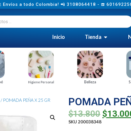
 Envíos a todo Colombia! 📲 3108064418 - ☎️ 60169225
Inicio
Tienda
N
bé
Belleza
S
Higiene Personal
POMADA PEÑ
/ POMADA PEÑA X 25 GR
$
13.800
$
13.00
SKU 200038348