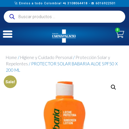
🚀 Envíos a todo Colombia! 📲 3108064418 - ☎️ 6016922501
0
Home
/
Higiene y Cuidado Personal
/
Protección Solar y
Repelentes
/ PROTECTOR SOLAR BABARIA ALOE SPF50 X
200 ML
Sale!