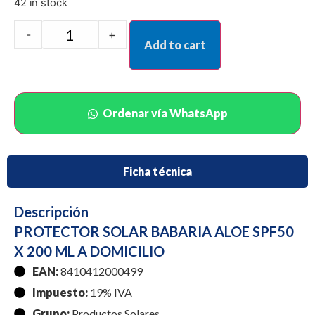
42 in stock
-
+
Add to cart
Ordenar vía WhatsApp
Ficha técnica
Descripción
PROTECTOR SOLAR BABARIA ALOE SPF50
X 200 ML A DOMICILIO
EAN:
8410412000499
Impuesto:
19% IVA
Grupo:
Productos Solares