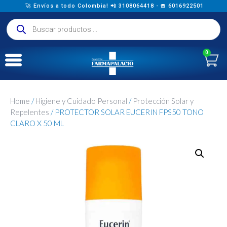
🚀 Envíos a todo Colombia! 📲 3108064418 - ☎️ 6016922501
0
Home
/
Higiene y Cuidado Personal
/
Protección Solar y
Repelentes
/ PROTECTOR SOLAR EUCERIN FPS50 TONO
CLARO X 50 ML