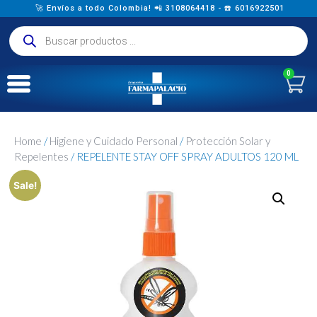
🚀 Envíos a todo Colombia! 📲 3108064418 - ☎️ 6016922501
0
Home
/
Higiene y Cuidado Personal
/
Protección Solar y
Repelentes
/ REPELENTE STAY OFF SPRAY ADULTOS 120 ML
Sale!