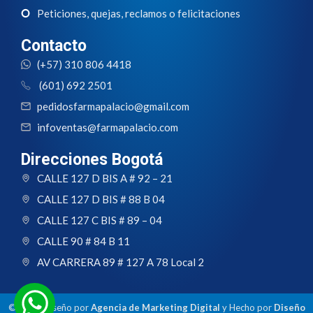
Peticiones, quejas, reclamos o felicitaciones
Contacto
(+57) 310 806 4418
(601) 692 2501
pedidosfarmapalacio@gmail.com
infoventas@farmapalacio.com
Direcciones Bogotá
CALLE 127 D BIS A # 92 – 21
CALLE 127 D BIS # 88 B 04
CALLE 127 C BIS # 89 – 04
CALLE 90 # 84 B 11
AV CARRERA 89 # 127 A 78 Local 2
© 2024 Diseño por
Agencia de Marketing Digital
y Hecho por
Diseño