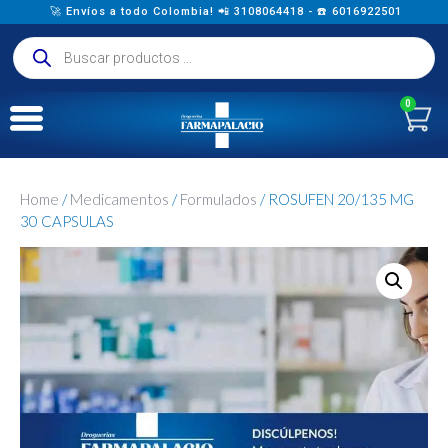
🚀 Envíos a todo Colombia! 📲 3108064418 - ☎️ 6016922501
0
Home
/
Medicamentos
/
Formulados
/ ROSUFEN 20/135 MG
30 CAPSULAS