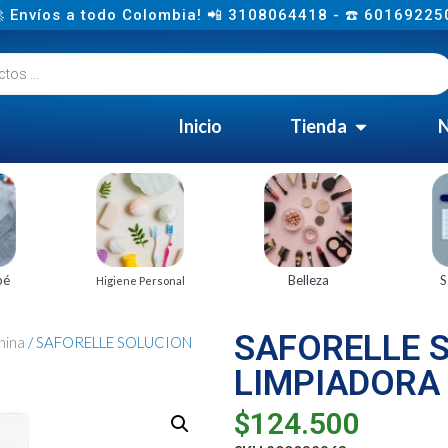
 Envíos a todo Colombia! 📲 3108064418 - ☎️ 60169225
Inicio
Tienda
N
bé
Belleza
S
Higiene Personal
SAFORELLE 
nina
/ SAFORELLE SOLUCION
LIMPIADORA
$
124.500