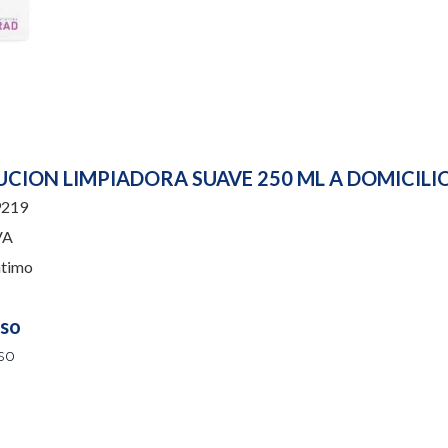
UCION LIMPIADORA SUAVE 250 ML A DOMICILI
219
VA
ntimo
uso
so