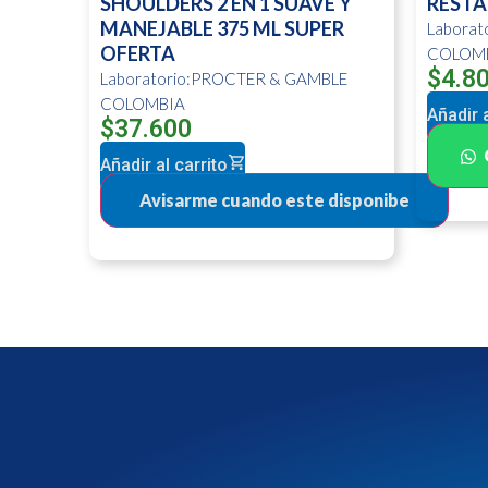
SHOULDERS 2 EN 1 SUAVE Y
RESTA
MANEJABLE 375 ML SUPER
Labora
OFERTA
COLOM
$
4.8
Laboratorio:PROCTER & GAMBLE
COLOMBIA
Añadir a
$
37.600
Añadir al carrito