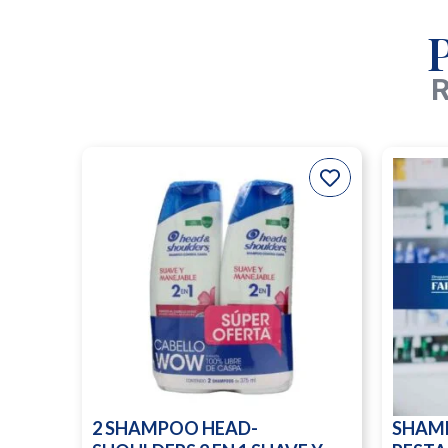
R
2 SHAMPOO HEAD-
SHAM