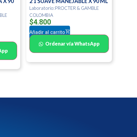
 X 90
2 1 SUAVE MANEJABLE X 90 ML
Laboratorio:PROCTER & GAMBLE
BLE
COLOMBIA
$
4.800
Añadir al carrito
Ordenar vía WhatsApp
App