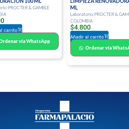
URACION 100 ML
LIMPIEZA RENOVADORA
ML
torio:PROCTER & GAMBLE
BIA
Laboratorio:PROCTER & GAM
00
COLOMBIA
$
4.800
l carrito
Añadir al carrito
Ordenar vía WhatsApp
Ordenar vía Whats