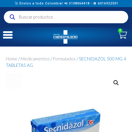
🚀 Envíos a todo Colombia! 📲 3108064418 - ☎️ 6016922501
0
Home
/
Medicamentos
/
Formulados
/ SECNIDAZOL 500 MG 4
TABLETAS AG