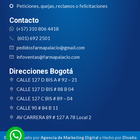
Peticiones, quejas, reclamos o felicitaciones
Contacto
(+57) 310 806 4418
(601) 692 2501
pedidosfarmapalacio@gmail.com
infoventas@farmapalacio.com
Direcciones Bogotá
CALLE 127 D BIS A # 92 – 21
CALLE 127 D BIS # 88 B 04
CALLE 127 C BIS # 89 – 04
CALLE 90 # 84 B 11
AV CARRERA 89 # 127 A 78 Local 2
© 2024 Diseño por
Agencia de Marketing Digital
y Hecho por
Diseño