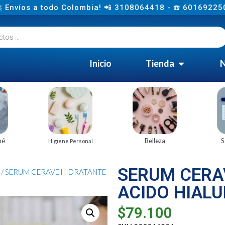
 Envíos a todo Colombia! 📲 3108064418 - ☎️ 60169225
Inicio
Tienda
N
bé
Belleza
S
Higiene Personal
SERUM CERA
/ SERUM CERAVE HIDRATANTE
ACIDO HIALU
$
79.100