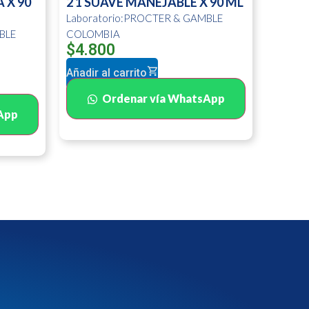
 X 90
2 1 SUAVE MANEJABLE X 90 ML
Laboratorio:PROCTER & GAMBLE
BLE
COLOMBIA
$
4.800
Añadir al carrito
Ordenar vía WhatsApp
App