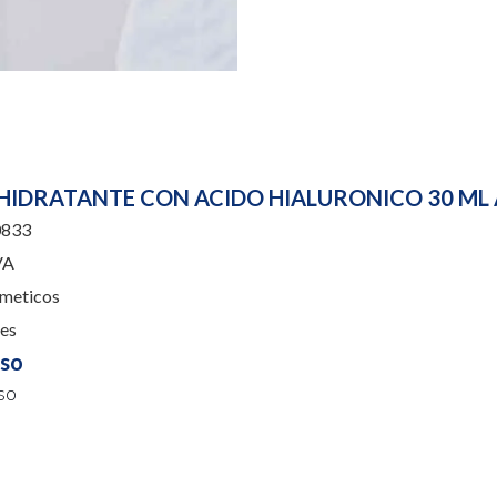
HIDRATANTE CON ACIDO HIALURONICO 30 ML 
833
VA
meticos
es
uso
so