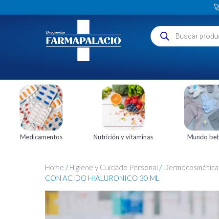

Medicamentos
Nutrición y vitaminas
Mundo be
Home
/
Higiene y Cuidado Personal
/
Dermocosmética
CON ACIDO HIALURONICO 30 ML