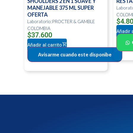
SHOULDERS 2 EN 1 SUAVE Y
RESTA
MANEJABLE 375 ML SUPER
Labora
OFERTA
COLOM
$
4.8
Laboratorio:PROCTER & GAMBLE
COLOMBIA
Añadir a
$
37.600
Añadir al carrito