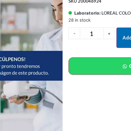
SKU 200046924
Laboratorio:
LOREAL COLOM
28 in stock
-
+
Add