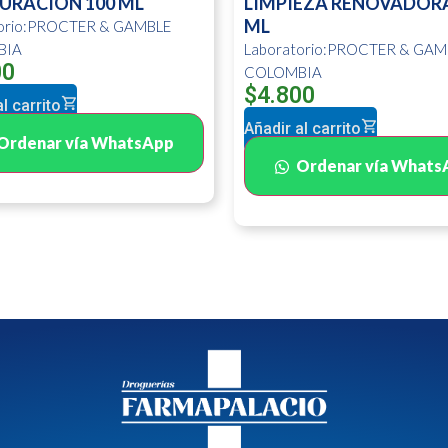
URACION 100 ML
LIMPIEZA RENOVADORA
ML
torio:PROCTER & GAMBLE
BIA
Laboratorio:PROCTER & GAM
00
COLOMBIA
$
4.800
l carrito
Añadir al carrito
Ordenar vía WhatsApp
Ordenar vía Whats