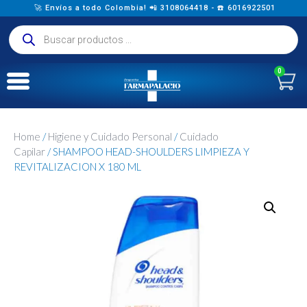
🚀 Envíos a todo Colombia! 📲 3108064418 - ☎️ 6016922501
0
Home
/
Higiene y Cuidado Personal
/
Cuidado
Capilar
/ SHAMPOO HEAD-SHOULDERS LIMPIEZA Y
REVITALIZACION X 180 ML