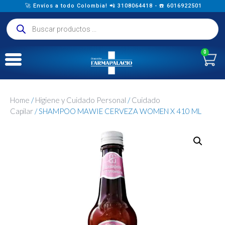
🚀 Envíos a todo Colombia! 📲 3108064418 - ☎️ 6016922501
0
Home
/
Higiene y Cuidado Personal
/
Cuidado
Capilar
/ SHAMPOO MAWIE CERVEZA WOMEN X 410 ML