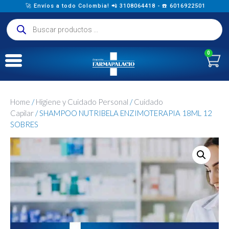
🚀 Envíos a todo Colombia! 📲 3108064418 - ☎️ 6016922501
0
Home
/
Higiene y Cuidado Personal
/
Cuidado
Capilar
/ SHAMPOO NUTRIBELA ENZIMOTERAPIA 18ML 12
SOBRES