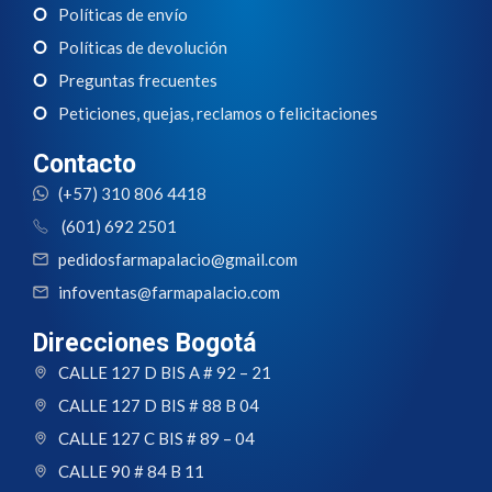
Políticas de envío
Políticas de devolución
Preguntas frecuentes
Peticiones, quejas, reclamos o felicitaciones
Contacto
(+57) 310 806 4418
(601) 692 2501
pedidosfarmapalacio@gmail.com
infoventas@farmapalacio.com
Direcciones Bogotá
CALLE 127 D BIS A # 92 – 21
CALLE 127 D BIS # 88 B 04
CALLE 127 C BIS # 89 – 04
CALLE 90 # 84 B 11