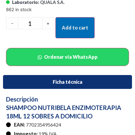
Laboratorio:
QUALA S.A.
862 in stock
-
+
Add to cart
Ordenar vía WhatsApp
Ficha técnica
Descripción
SHAMPOO NUTRIBELA ENZIMOTERAPIA
18ML 12 SOBRES A DOMICILIO
EAN:
7702354956424
Impuesto:
19% IVA