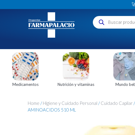

Medicamentos
Nutrición y vitaminas
Mundo be
Home
/
Higiene y Cuidado Personal
/
Cuidado Capilar
AMINOACIDOS 510 ML