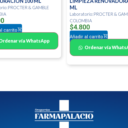
URACION 100 ML
LIMPIEZA RENOVADORA
ML
torio:PROCTER & GAMBLE
BIA
Laboratorio:PROCTER & GAM
00
COLOMBIA
$
4.800
l carrito
Añadir al carrito
Ordenar vía WhatsApp
Ordenar vía Whats