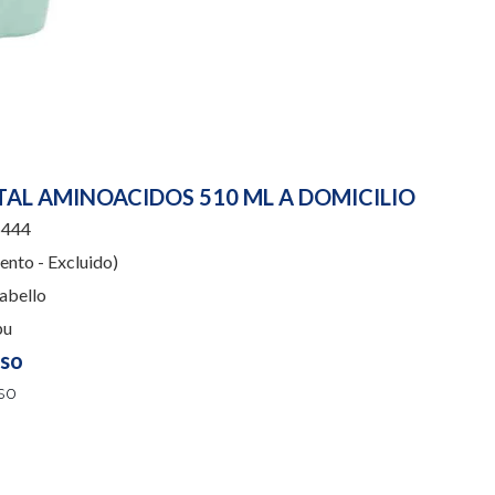
AL AMINOACIDOS 510 ML A DOMICILIO
444
nto - Excluido)
abello
pu
uso
so