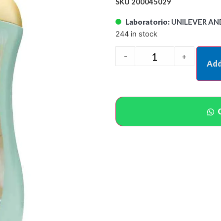
SKU 200045029
Laboratorio:
UNILEVER AN
244 in stock
-
+
Add