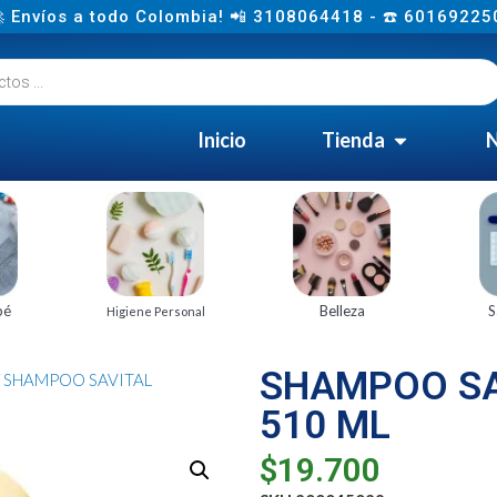
 Envíos a todo Colombia! 📲 3108064418 - ☎️ 60169225
Inicio
Tienda
N
bé
Belleza
S
Higiene Personal
SHAMPOO SA
/ SHAMPOO SAVITAL
510 ML
$
19.700