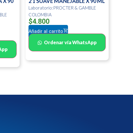
 X 90
2 1 SUAVE MANEJABLE X 90 ML
Laboratorio:PROCTER & GAMBLE
BLE
COLOMBIA
$
4.800
Añadir al carrito
Ordenar vía WhatsApp
App