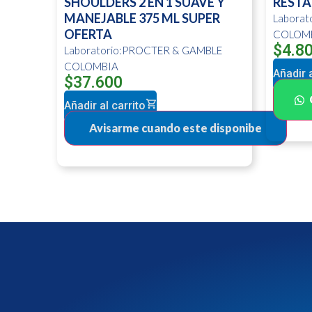
SHOULDERS 2 EN 1 SUAVE Y
RESTA
MANEJABLE 375 ML SUPER
Labora
OFERTA
COLOM
$
4.8
Laboratorio:PROCTER & GAMBLE
COLOMBIA
Añadir a
$
37.600
Añadir al carrito