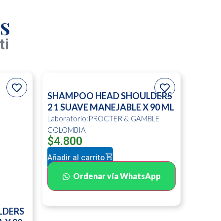
s
ti
SHAMPOO HEAD SHOULDERS
2 1 SUAVE MANEJABLE X 90 ML
Laboratorio:PROCTER & GAMBLE
COLOMBIA
$
4.800
Añadir al carrito
Ordenar vía WhatsApp
LDERS