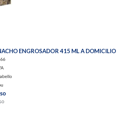
ACHO ENGROSADOR 415 ML A DOMICILIO
166
VA
abello
pu
uso
so