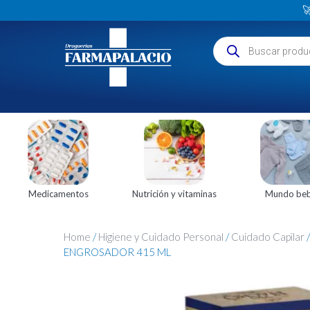

Medicamentos
Nutrición y vitaminas
Mundo be
Home
/
Higiene y Cuidado Personal
/
Cuidado Capilar
ENGROSADOR 415 ML