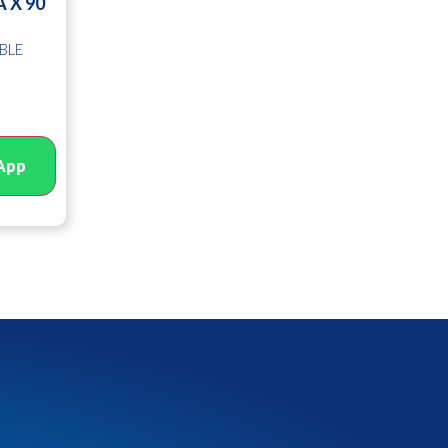
 X 90
BLE
App