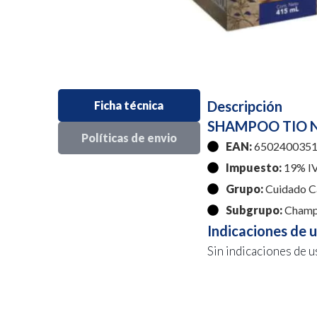
Descripción
Ficha técnica
SHAMPOO TIO N
Políticas de envio
EAN:
650240035
Impuesto:
19% I
Grupo:
Cuidado C
Subgrupo:
Cham
Indicaciones de 
Sin indicaciones de u