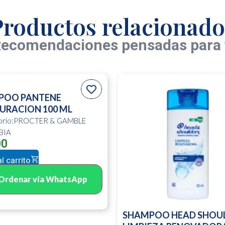
Productos relacionado
ecomendaciones pensadas para 
POO PANTENE
URACION 100 ML
torio:PROCTER & GAMBLE
BIA
00
l carrito
Ordenar vía WhatsApp
SHAMPOO HEAD SHOU