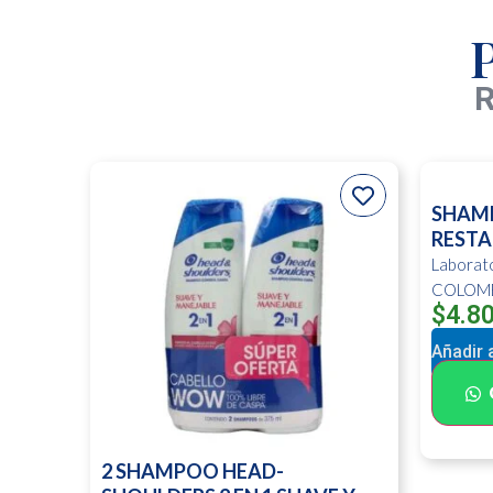
R
SHAM
RESTA
Labora
COLOM
$
4.8
Añadir a
2 SHAMPOO HEAD-