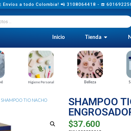
 Envíos a todo Colombia! 📲 3108064418 - ☎️ 60169225
Inicio
Tienda
N
bé
Belleza
S
Higiene Personal
SHAMPOO TI
/ SHAMPOO TIO NACHO
ENGROSADOR
$
37.600