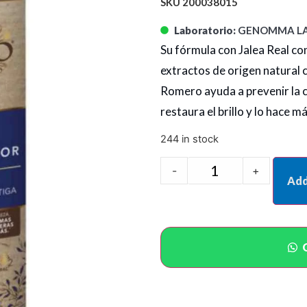
SKU 200038015
Laboratorio:
GENOMMA LA
Su fórmula con Jalea Real c
extractos de origen natural c
Romero ayuda a prevenir la c
restaura el brillo y lo hace m
244 in stock
-
+
Add