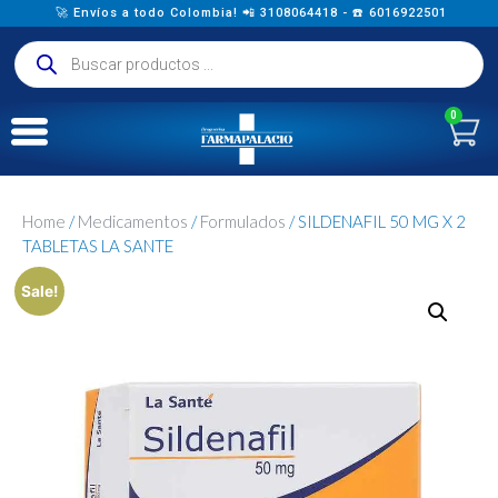
🚀 Envíos a todo Colombia! 📲 3108064418 - ☎️ 6016922501
0
Home
/
Medicamentos
/
Formulados
/ SILDENAFIL 50 MG X 2
TABLETAS LA SANTE
Sale!