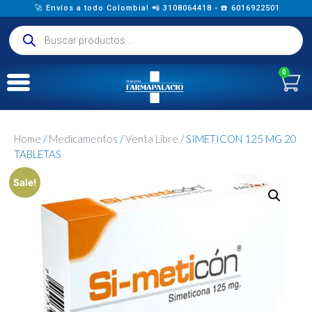
🚀 Envíos a todo Colombia! 📲 3108064418 - ☎️ 6016922501
0
Home
/
Medicamentos
/
Venta Libre
/ SIMETICON 125 MG 20
TABLETAS
Sale!