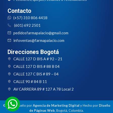
Contacto
(+57) 310 806 4418
(601) 692 2501
pedidosfarmapalacio@gmail.com
infoventas@farmapalacio.com
Direcciones Bogotá
CALLE 127 D BIS A # 92 – 21
CALLE 127 D BIS # 88 B 04
CALLE 127 C BIS # 89 – 04
CALLE 90 # 84 B 11
AV CARRERA 89 # 127 A 78 Local 2
© 2024 Diseño por
Agencia de Marketing Digital
y Hecho por
Diseño
de Páginas Web
, Bogotá, Colombia.