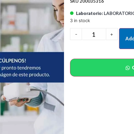
SKU 200035316
Laboratorio:
LABORATORIO
3 in stock
-
+
Add