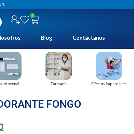
01
0
osotros
Blog
Contáctanos
alud sexual
Farmacia
Ofertas Imperdibles
DORANTE FONGO
0