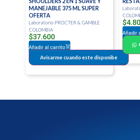
SHOULDERS 2 EN 1 SUAVE Y
RESTA
MANEJABLE 375 ML SUPER
Labora
OFERTA
COLOM
$
4.8
Laboratorio:PROCTER & GAMBLE
COLOMBIA
Añadir a
$
37.600
Añadir al carrito