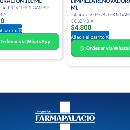
URACION 100 ML
LIMPIEZA RENOVADORA
ML
torio:PROCTER & GAMBLE
BIA
Laboratorio:PROCTER & GAM
00
COLOMBIA
$
4.800
l carrito
Añadir al carrito
Ordenar vía WhatsApp
Ordenar vía Whats