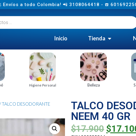
 Envíos a todo Colombia! 📲 3108064418 - ☎️ 60169225
Inicio
Tienda
N
bé
Belleza
S
Higiene Personal
TALCO DESO
/ TALCO DESODORANTE
NEEM 40 GR
$
17.900
$
17.10