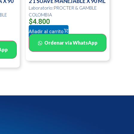
 X 90
2 1 SUAVE MANEJABLE X 90 ML
Laboratorio:PROCTER & GAMBLE
BLE
COLOMBIA
$
4.800
Añadir al carrito
Ordenar vía WhatsApp
App