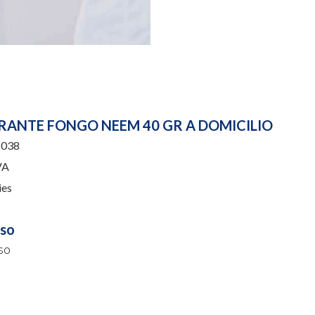
ANTE FONGO NEEM 40 GR A DOMICILIO
038
VA
ies
uso
so