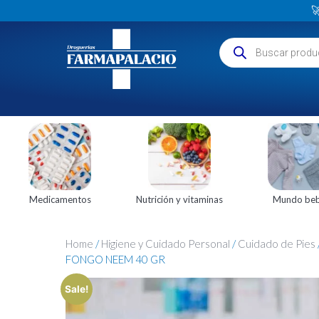

Medicamentos
Nutrición y vitaminas
Mundo be
Home
/
Higiene y Cuidado Personal
/
Cuidado de Pies
FONGO NEEM 40 GR
Sale!