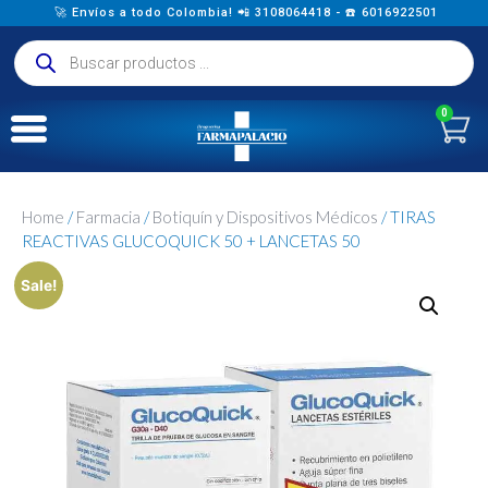
🚀 Envíos a todo Colombia! 📲 3108064418 - ☎️ 6016922501
0
Home
/
Farmacia
/
Botiquín y Dispositivos Médicos
/ TIRAS
REACTIVAS GLUCOQUICK 50 + LANCETAS 50
Sale!