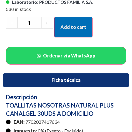
Laboratorio:
PRODUCTOS FAMILIA S.A.
536 in stock
-
+
Add to cart
Ordenar vía WhatsApp
Ficha técnica
Descripción
TOALLITAS NOSOTRAS NATURAL PLUS
CANALGEL 30UDS A DOMICILIO
EAN:
7702027417634
Impuesto:
0% (Exento - Excluido)