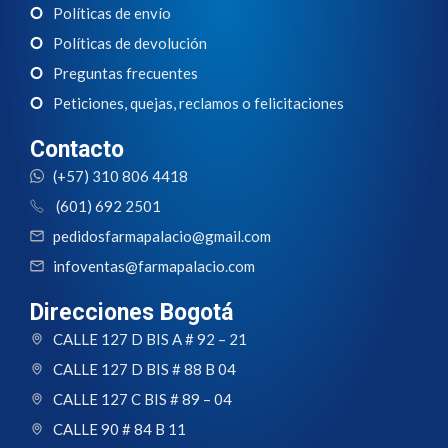
Políticas de envío
Políticas de devolución
Preguntas frecuentes
Peticiones, quejas, reclamos o felicitaciones
Contacto
(+57) 310 806 4418
(601) 692 2501
pedidosfarmapalacio@gmail.com
infoventas@farmapalacio.com
Direcciones Bogotá
CALLE 127 D BIS A # 92 – 21
CALLE 127 D BIS # 88 B 04
CALLE 127 C BIS # 89 – 04
CALLE 90 # 84 B 11