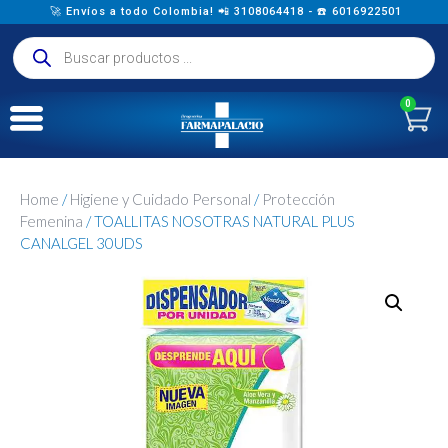
🚀 Envíos a todo Colombia! 📲 3108064418 - ☎️ 6016922501
0
Home
/
Higiene y Cuidado Personal
/
Protección
Femenina
/ TOALLITAS NOSOTRAS NATURAL PLUS
CANALGEL 30UDS