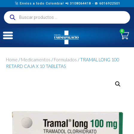
🚀 Envíos a todo Colombia! 📲 3108064418 - ☎️ 6016922501
0
Home
/
Medicamentos
/
Formulados
/ TRAMAL LONG 100
RETARD CAJA X 10 TABLETAS