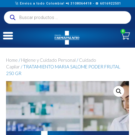
🚀 Envíos a todo Colombia! 📲 3108064418 - ☎️ 6016922501
0
Home
/
Higiene y Cuidado Personal
/
Cuidado
Capilar
/ TRATAMIENTO MARIA SALOME PODER FRUTAL
250 GR