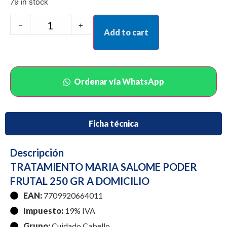
79 in stock
-
+
Add to cart
Ordenar vía WhatsApp
Ficha técnica
Descripción
TRATAMIENTO MARIA SALOME PODER
FRUTAL 250 GR A DOMICILIO
EAN:
7709920664011
Impuesto:
19% IVA
Grupo:
Cuidado Cabello