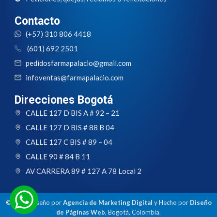
Contacto
(+57) 310 806 4418
(601) 692 2501
pedidosfarmapalacio@gmail.com
infoventas@farmapalacio.com
Direcciones Bogotá
CALLE 127 D BIS A # 92 – 21
CALLE 127 D BIS # 88 B 04
CALLE 127 C BIS # 89 – 04
CALLE 90 # 84 B 11
AV CARRERA 89 # 127 A 78 Local 2
© 2024 Diseño por
Agencia de Marketing Digital
y Hecho por
Diseño
de Páginas Web
, Bogotá, Colombia.