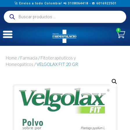
🚀 Envíos a todo Colombia! 📲 3108064418 - ☎️ 6016922501
0
Home
/
Farmacia
/
Fitoterapéuticos y
Homeopáticos
/ VELGOLAX FIT 20 GR