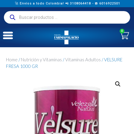
🚀 Envíos a todo Colombia! 📲 3108064418 - ☎️ 6016922501
0
Home
/
Nutrición y Vitaminas
/
Vitaminas Adultos
/ VELSURE
FRESA 1000 GR