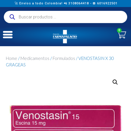
🚀 Envíos a todo Colombia! 📲 3108064418 - ☎️ 6016922501
0
Home
/
Medicamentos
/
Formulados
/ VENOSTASIN X 30
GRAGEAS