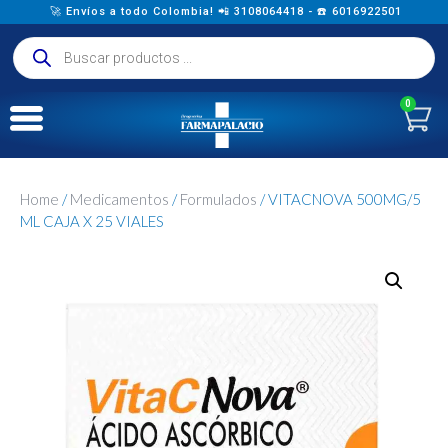
🚀 Envíos a todo Colombia! 📲 3108064418 - ☎️ 6016922501
0
Home
/
Medicamentos
/
Formulados
/ VITACNOVA 500MG/5
ML CAJA X 25 VIALES