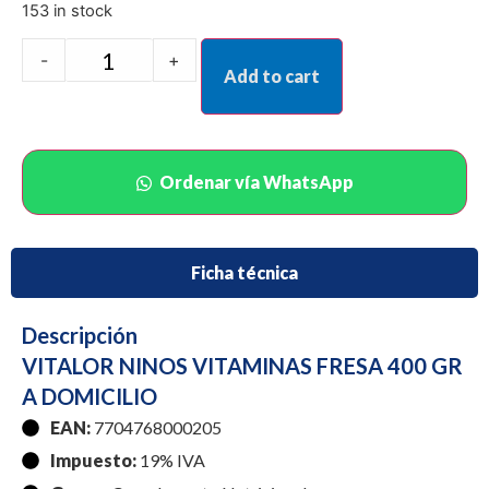
153 in stock
-
+
Add to cart
Ordenar vía WhatsApp
Ficha técnica
Descripción
VITALOR NINOS VITAMINAS FRESA 400 GR
A DOMICILIO
EAN:
7704768000205
Impuesto:
19% IVA