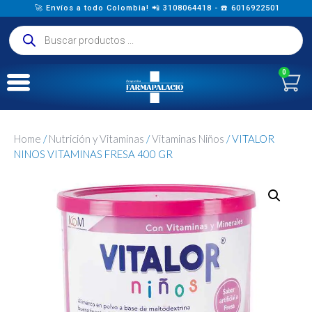
🚀 Envíos a todo Colombia! 📲 3108064418 - ☎️ 6016922501
0
Home
/
Nutrición y Vitaminas
/
Vitaminas Niños
/ VITALOR
NINOS VITAMINAS FRESA 400 GR