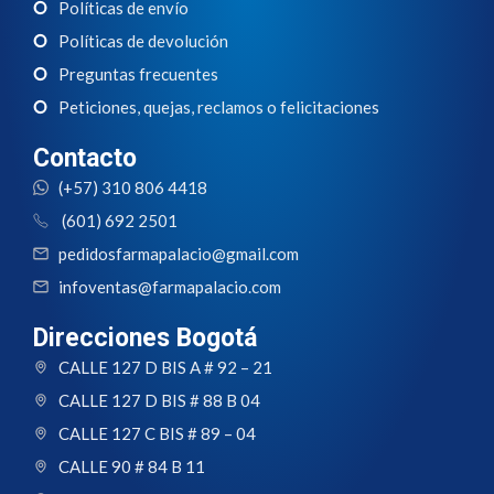
Políticas de envío
Políticas de devolución
Preguntas frecuentes
Peticiones, quejas, reclamos o felicitaciones
Contacto
(+57) 310 806 4418
(601) 692 2501
pedidosfarmapalacio@gmail.com
infoventas@farmapalacio.com
Direcciones Bogotá
CALLE 127 D BIS A # 92 – 21
CALLE 127 D BIS # 88 B 04
CALLE 127 C BIS # 89 – 04
CALLE 90 # 84 B 11