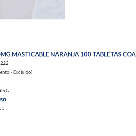
0MG MASTICABLE NARANJA 100 TABLETAS CO
222
nto - Excluido)
na C
uso
so