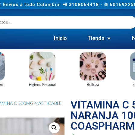
 Envíos a todo Colombia! 📲 3108064418 - ☎️ 60169225
Inicio
Tienda
N
bé
Belleza
S
Higiene Personal
VITAMINA C
TAMINA C 500MG MASTICABLE
NARANJA 10
COASPHARM