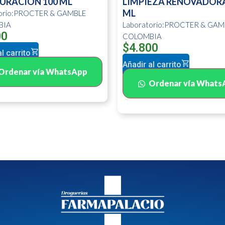
URACION 100 ML
LIMPIEZA RENOVADORA
ML
torio:PROCTER & GAMBLE
BIA
Laboratorio:PROCTER & GAM
00
COLOMBIA
$
4.800
l carrito
Añadir al carrito
Ordenar vía WhatsApp
Ordenar vía Whats