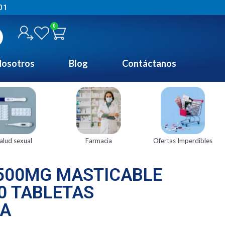
01
0
osotros
Blog
Contáctanos
alud sexual
Farmacia
Ofertas Imperdibles
 500MG MASTICABLE
0 TABLETAS
A