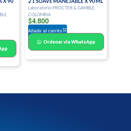
 X 90
2 1 SUAVE MANEJABLE X 90 ML
Laboratorio:PROCTER & GAMBLE
BLE
COLOMBIA
$
4.800
Añadir al carrito
Ordenar vía WhatsApp
App