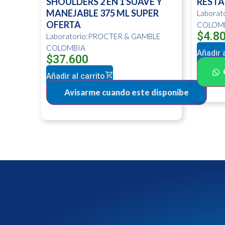
SHOULDERS 2 EN 1 SUAVE Y
RESTA
MANEJABLE 375 ML SUPER
Labora
OFERTA
COLOM
$
4.8
Laboratorio:PROCTER & GAMBLE
COLOMBIA
Añadir a
$
37.600
Añadir al carrito